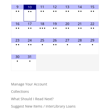
9
11
12
13
14
15
10
•
•
•
•
•
•
•
•
•
•
•
•
•
•
16
17
18
19
20
21
22
•
•
•
•
•
•
•
•
•
•
•
•
•
•
•
23
24
25
26
27
28
29
•
•
•
•
•
•
•
•
•
•
30
31
•
•
Manage Your Account
Collections
What Should I Read Next?
Suggest New Items / InterLibrary Loans