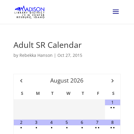
Adult SR Calendar
by
Rebekka Hanson
|
Oct 27, 2015
August
2026
S
M
T
W
T
F
S
1
•
•
2
3
4
5
6
7
8
•
•
•
•
•
•
•
•
•